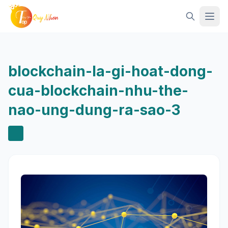
Mở 
blockchain-la-gi-hoat-dong-
cua-blockchain-nhu-the-
nao-ung-dung-ra-sao-3