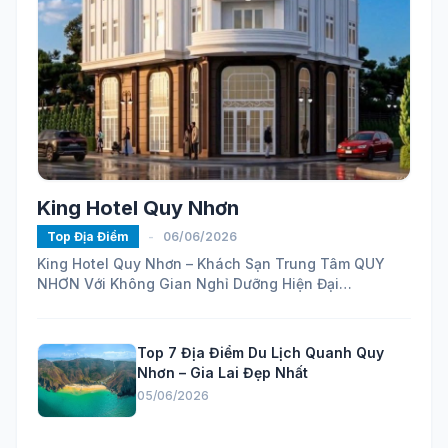
King Hotel Quy Nhơn
Top Địa Điểm
-
06/06/2026
King Hotel Quy Nhơn – Khách Sạn Trung Tâm QUY
NHƠN Với Không Gian Nghỉ Dưỡng Hiện Đại
https://maps.app.goo.gl/ELhVahZmy6FHH24H7...
Top 7 Địa Điểm Du Lịch Quanh Quy
Nhơn – Gia Lai Đẹp Nhất
05/06/2026