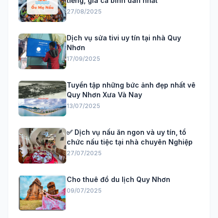
tiếng, giá cả bình dân nhất
27/08/2025
Dịch vụ sửa tivi uy tín tại nhà Quy
Nhơn
17/09/2025
Tuyển tập những bức ảnh đẹp nhất vê
Quy Nhơn Xưa Và Nay
13/07/2025
✅ Dịch vụ nấu ăn ngon và uy tín, tổ
chức nấu tiệc tại nhà chuyên Nghiệp
27/07/2025
Cho thuê đồ du lịch Quy Nhơn
09/07/2025