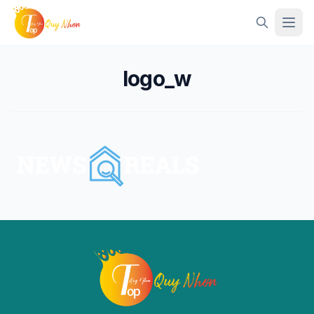
Mở 
logo_w