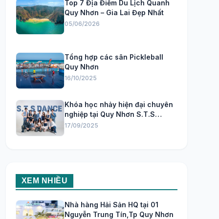
Top 7 Địa Điểm Du Lịch Quanh
Quy Nhơn – Gia Lai Đẹp Nhất
05/06/2026
Tổng hợp các sân Pickleball
Quy Nhơn
16/10/2025
Khóa học nhảy hiện đại chuyên
nghiệp tại Quy Nhơn S.T.S
Dance Studio
17/09/2025
XEM NHIỀU
Nhà hàng Hải Sản HQ tại 01
Nguyễn Trung Tín,Tp Quy Nhơn