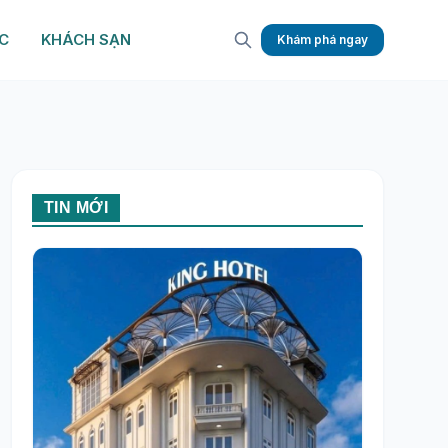
C
KHÁCH SẠN
Khám phá ngay
TIN MỚI