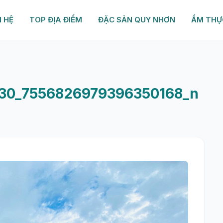
N HỆ
TOP ĐỊA ĐIỂM
ĐẶC SẢN QUY NHƠN
ẨM THỰ
30_7556826979396350168_n