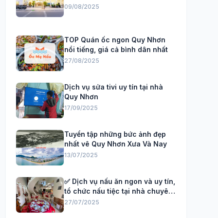
09/08/2025
TOP Quán ốc ngon Quy Nhơn
nổi tiếng, giá cả bình dân nhất
27/08/2025
Dịch vụ sửa tivi uy tín tại nhà
Quy Nhơn
17/09/2025
Tuyển tập những bức ảnh đẹp
nhất vê Quy Nhơn Xưa Và Nay
13/07/2025
✅ Dịch vụ nấu ăn ngon và uy tín,
tổ chức nấu tiệc tại nhà chuyên
Nghiệp
27/07/2025