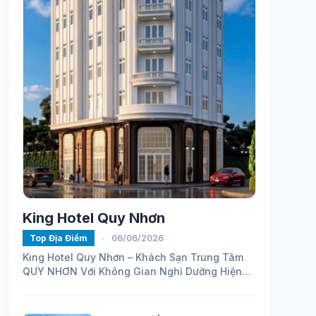
King Hotel Quy Nhơn
Top Địa Điểm
-
06/06/2026
King Hotel Quy Nhơn – Khách Sạn Trung Tâm
QUY NHƠN Với Không Gian Nghỉ Dưỡng Hiện
Đại
https://maps.app.goo.gl/ELhVahZmy6FHH24H7...