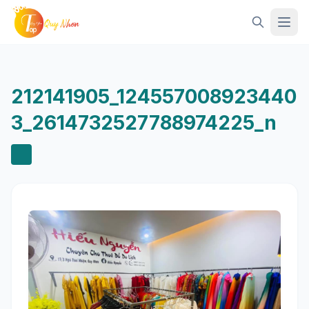
Mở 
212141905_124557008923440
3_2614732527788974225_n