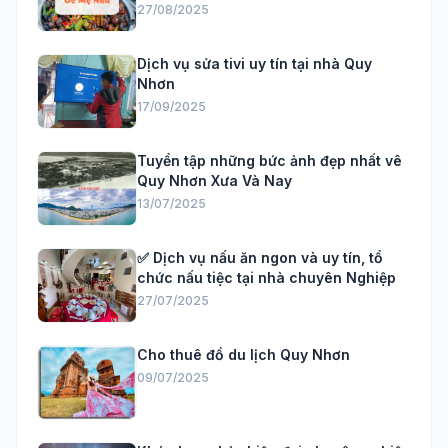
27/08/2025
Dịch vụ sửa tivi uy tín tại nhà Quy
Nhơn
17/09/2025
Tuyển tập những bức ảnh đẹp nhất vê
Quy Nhơn Xưa Và Nay
13/07/2025
✅ Dịch vụ nấu ăn ngon và uy tín, tổ
chức nấu tiệc tại nhà chuyên Nghiệp
27/07/2025
Cho thuê đồ du lịch Quy Nhơn
09/07/2025