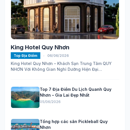
King Hotel Quy Nhơn
Top Địa Điểm
-
06/06/2026
King Hotel Quy Nhơn – Khách Sạn Trung Tâm QUY
NHƠN Với Không Gian Nghỉ Dưỡng Hiện Đại
https://maps.app.goo.gl/ELhVahZmy6FHH24H7...
Top 7 Địa Điểm Du Lịch Quanh Quy
Nhơn – Gia Lai Đẹp Nhất
05/06/2026
Tổng hợp các sân Pickleball Quy
Nhơn