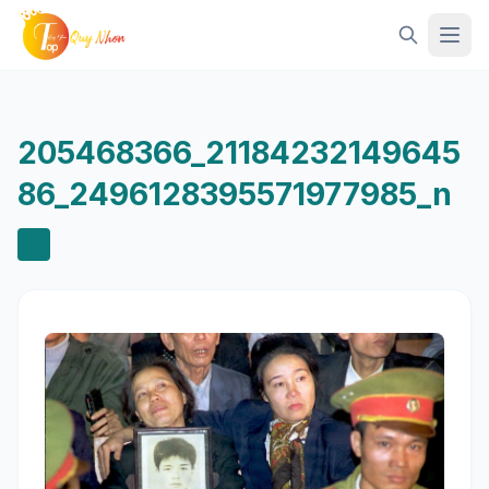
Mở 
205468366_21184232149645
86_2496128395571977985_n