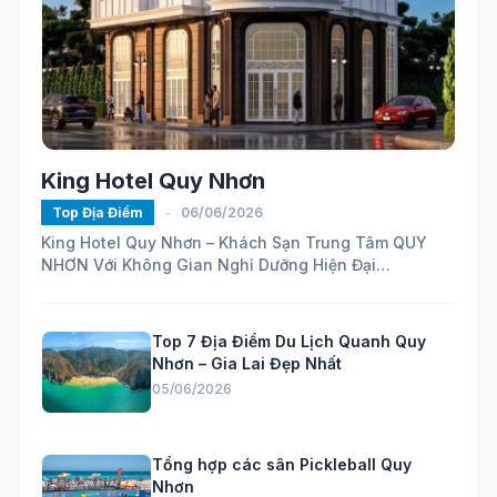
King Hotel Quy Nhơn
Top Địa Điểm
-
06/06/2026
King Hotel Quy Nhơn – Khách Sạn Trung Tâm QUY
NHƠN Với Không Gian Nghỉ Dưỡng Hiện Đại
https://maps.app.goo.gl/ELhVahZmy6FHH24H7...
Top 7 Địa Điểm Du Lịch Quanh Quy
Nhơn – Gia Lai Đẹp Nhất
05/06/2026
Tổng hợp các sân Pickleball Quy
Nhơn