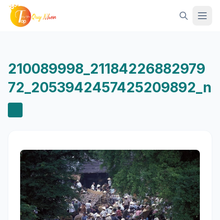
Mở 
210089998_21184226882979
72_2053942457425209892_n