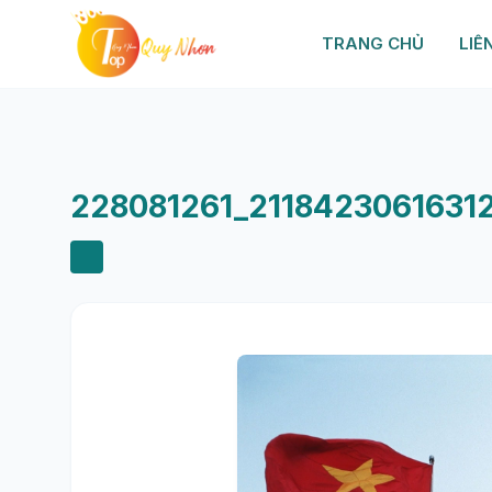
TRANG CHỦ
LIÊ
228081261_2118423061631