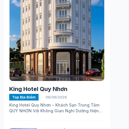
King Hotel Quy Nhơn
Top Địa Điểm
-
06/06/2026
King Hotel Quy Nhơn – Khách Sạn Trung Tâm
QUY NHƠN Với Không Gian Nghỉ Dưỡng Hiện
Đại
https://maps.app.goo.gl/ELhVahZmy6FHH24H7...