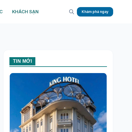
C
KHÁCH SẠN
Khám phá ngay
TIN MỚI