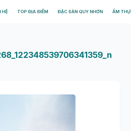
N HỆ
TOP ĐỊA ĐIỂM
ĐẶC SẢN QUY NHƠN
ẨM THỰ
268_122348539706341359_n