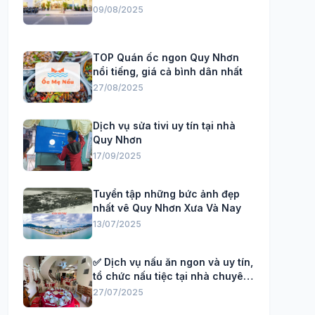
09/08/2025
TOP Quán ốc ngon Quy Nhơn
nổi tiếng, giá cả bình dân nhất
27/08/2025
Dịch vụ sửa tivi uy tín tại nhà
Quy Nhơn
17/09/2025
Tuyển tập những bức ảnh đẹp
nhất vê Quy Nhơn Xưa Và Nay
13/07/2025
✅ Dịch vụ nấu ăn ngon và uy tín,
tổ chức nấu tiệc tại nhà chuyên
Nghiệp
27/07/2025