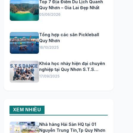
Top 7 Địa Điểm Du Lịch Quanh
Quy Nhơn – Gia Lai Đẹp Nhất
05/06/2026
Tổng hợp các sân Pickleball
Quy Nhơn
16/10/2025
Khóa học nhảy hiện đại chuyên
nghiệp tại Quy Nhơn S.T.S
Dance Studio
17/09/2025
XEM NHIỀU
Nhà hàng Hải Sản HQ tại 01
Nguyễn Trung Tín,Tp Quy Nhơn