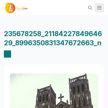
Mở 
235678258_21184227849646
29_8996350831347672663_n