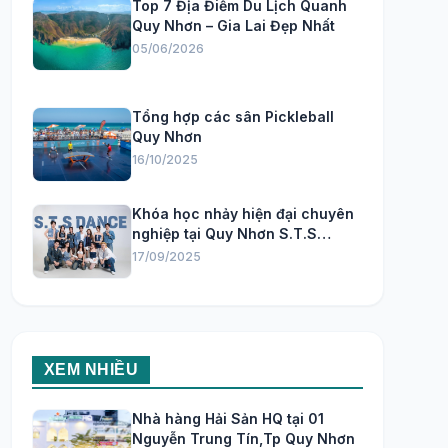
Top 7 Địa Điểm Du Lịch Quanh
Quy Nhơn – Gia Lai Đẹp Nhất
05/06/2026
Tổng hợp các sân Pickleball
Quy Nhơn
16/10/2025
Khóa học nhảy hiện đại chuyên
nghiệp tại Quy Nhơn S.T.S
Dance Studio
17/09/2025
XEM NHIỀU
Nhà hàng Hải Sản HQ tại 01
Nguyễn Trung Tín,Tp Quy Nhơn