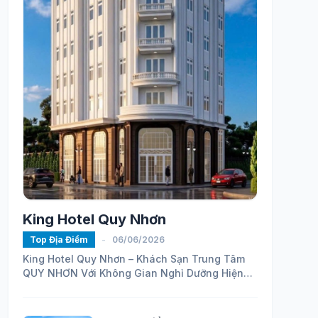
King Hotel Quy Nhơn
Top Địa Điểm
-
06/06/2026
King Hotel Quy Nhơn – Khách Sạn Trung Tâm
QUY NHƠN Với Không Gian Nghỉ Dưỡng Hiện
Đại
https://maps.app.goo.gl/ELhVahZmy6FHH24H7...