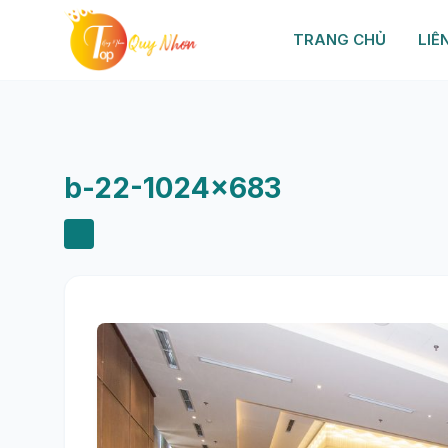
TRANG CHỦ
LIÊ
b-22-1024×683