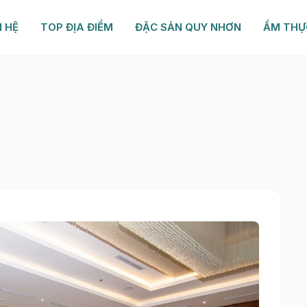
N HỆ
TOP ĐỊA ĐIỂM
ĐẶC SẢN QUY NHƠN
ẨM THỰ