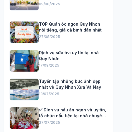
09/08/2025
TOP Quán ốc ngon Quy Nhơn
nổi tiếng, giá cả bình dân nhất
27/08/2025
Dịch vụ sửa tivi uy tín tại nhà
Quy Nhơn
17/09/2025
Tuyển tập những bức ảnh đẹp
nhất vê Quy Nhơn Xưa Và Nay
13/07/2025
✅ Dịch vụ nấu ăn ngon và uy tín,
tổ chức nấu tiệc tại nhà chuyên
Nghiệp
27/07/2025