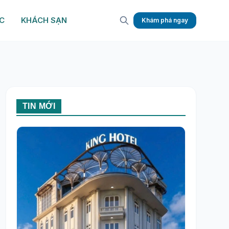
C
KHÁCH SẠN
Khám phá ngay
TIN MỚI