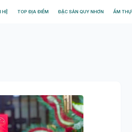
N HỆ
TOP ĐỊA ĐIỂM
ĐẶC SẢN QUY NHƠN
ẨM THỰ