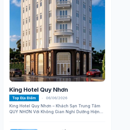
King Hotel Quy Nhơn
Top Địa Điểm
-
06/06/2026
King Hotel Quy Nhơn – Khách Sạn Trung Tâm
QUY NHƠN Với Không Gian Nghỉ Dưỡng Hiện
Đại
https://maps.app.goo.gl/ELhVahZmy6FHH24H7...