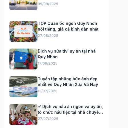
09/08/2025
TOP Quán ốc ngon Quy Nhơn
nổi tiếng, giá cả bình dân nhất
27/08/2025
Dịch vụ sửa tivi uy tín tại nhà
Quy Nhơn
17/09/2025
Tuyển tập những bức ảnh đẹp
nhất vê Quy Nhơn Xưa Và Nay
13/07/2025
✅ Dịch vụ nấu ăn ngon và uy tín,
tổ chức nấu tiệc tại nhà chuyên
Nghiệp
27/07/2025