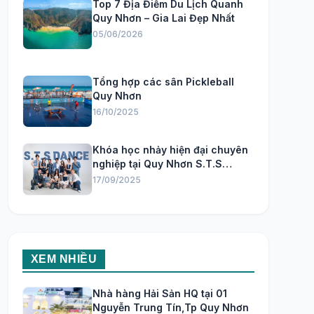
Top 7 Địa Điểm Du Lịch Quanh
Quy Nhơn – Gia Lai Đẹp Nhất
05/06/2026
Tổng hợp các sân Pickleball
Quy Nhơn
16/10/2025
Khóa học nhảy hiện đại chuyên
nghiệp tại Quy Nhơn S.T.S
Dance Studio
17/09/2025
XEM NHIỀU
Nhà hàng Hải Sản HQ tại 01
Nguyễn Trung Tín,Tp Quy Nhơn