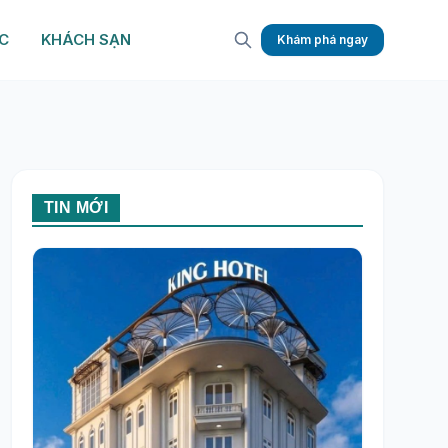
C
KHÁCH SẠN
Khám phá ngay
TIN MỚI