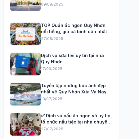
09/08/2025
TOP Quán ốc ngon Quy Nhơn
nổi tiếng, giá cả bình dân nhất
27/08/2025
Dịch vụ sửa tivi uy tín tại nhà
Quy Nhơn
17/09/2025
Tuyển tập những bức ảnh đẹp
nhất vê Quy Nhơn Xưa Và Nay
13/07/2025
✅ Dịch vụ nấu ăn ngon và uy tín,
tổ chức nấu tiệc tại nhà chuyên
Nghiệp
27/07/2025