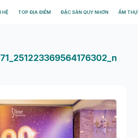
N HỆ
TOP ĐỊA ĐIỂM
ĐẶC SẢN QUY NHƠN
ẨM THỰ
71_251223369564176302_n