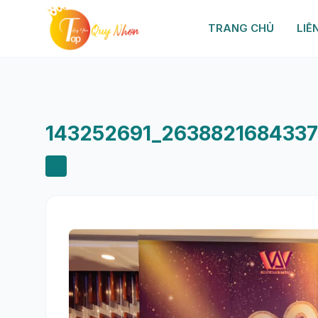
TRANG CHỦ
LIÊ
143252691_2638821684337