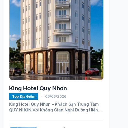
King Hotel Quy Nhơn
Top Địa Điểm
-
06/06/2026
King Hotel Quy Nhơn – Khách Sạn Trung Tâm
QUY NHƠN Với Không Gian Nghỉ Dưỡng Hiện
Đại
https://maps.app.goo.gl/ELhVahZmy6FHH24H7...