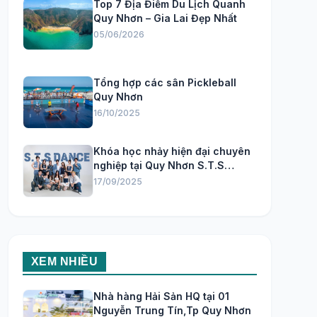
Top 7 Địa Điểm Du Lịch Quanh
Quy Nhơn – Gia Lai Đẹp Nhất
05/06/2026
Tổng hợp các sân Pickleball
Quy Nhơn
16/10/2025
Khóa học nhảy hiện đại chuyên
nghiệp tại Quy Nhơn S.T.S
Dance Studio
17/09/2025
XEM NHIỀU
Nhà hàng Hải Sản HQ tại 01
Nguyễn Trung Tín,Tp Quy Nhơn