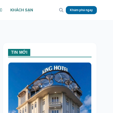
C
KHÁCH SẠN
Khám phá ngay
TIN MỚI