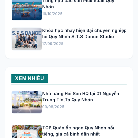
Tổng hợp các sân Pickleball Quy
Nhơn
16/10/2025
Khóa học nhảy hiện đại chuyên nghiệp
tại Quy Nhơn S.T.S Dance Studio
17/09/2025
XEM NHIỀU
Nhà hàng Hải Sản HQ tại 01 Nguyễn
Trung Tín,Tp Quy Nhơn
09/08/2025
TOP Quán ốc ngon Quy Nhơn nổi
tiếng, giá cả bình dân nhất