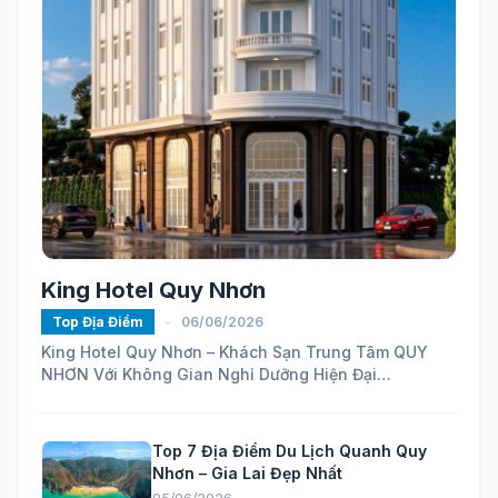
King Hotel Quy Nhơn
Top Địa Điểm
-
06/06/2026
King Hotel Quy Nhơn – Khách Sạn Trung Tâm QUY
NHƠN Với Không Gian Nghỉ Dưỡng Hiện Đại
https://maps.app.goo.gl/ELhVahZmy6FHH24H7...
Top 7 Địa Điểm Du Lịch Quanh Quy
Nhơn – Gia Lai Đẹp Nhất