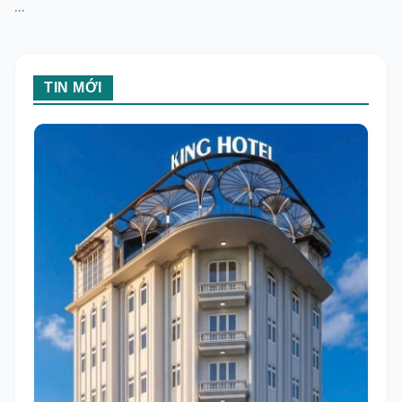
...
TIN MỚI