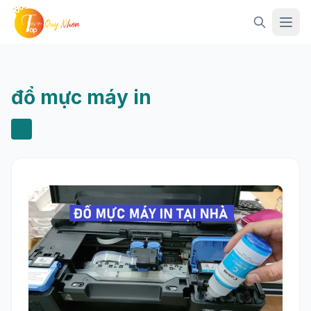
Mở 
đổ mực máy in