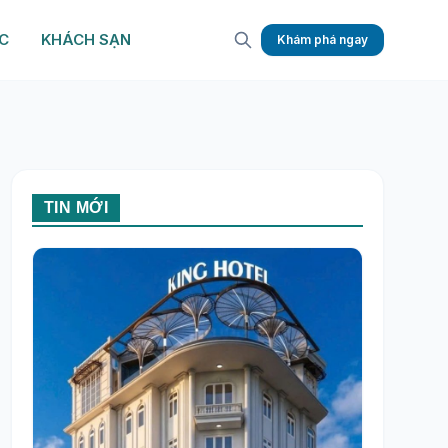
C
KHÁCH SẠN
Khám phá ngay
TIN MỚI