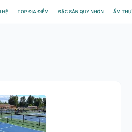
N HỆ
TOP ĐỊA ĐIỂM
ĐẶC SẢN QUY NHƠN
ẨM THỰ