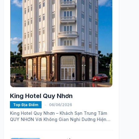
King Hotel Quy Nhơn
Top Địa Điểm
-
06/06/2026
King Hotel Quy Nhơn – Khách Sạn Trung Tâm
QUY NHƠN Với Không Gian Nghỉ Dưỡng Hiện
Đại
https://maps.app.goo.gl/ELhVahZmy6FHH24H7...