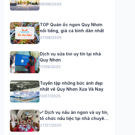
09/08/2025
TOP Quán ốc ngon Quy Nhơn
nổi tiếng, giá cả bình dân nhất
27/08/2025
Dịch vụ sửa tivi uy tín tại nhà
Quy Nhơn
17/09/2025
Tuyển tập những bức ảnh đẹp
nhất vê Quy Nhơn Xưa Và Nay
13/07/2025
✅ Dịch vụ nấu ăn ngon và uy tín,
tổ chức nấu tiệc tại nhà chuyên
Nghiệp
27/07/2025