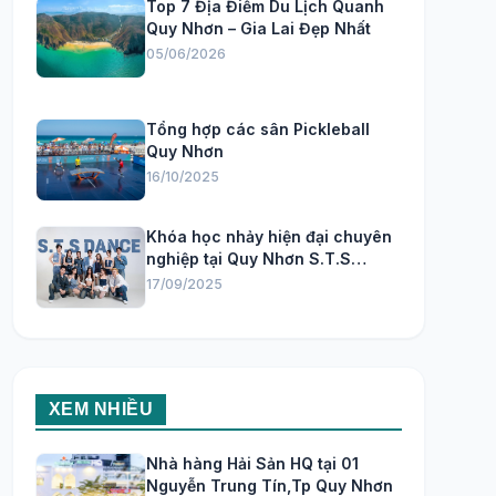
Top 7 Địa Điểm Du Lịch Quanh
Quy Nhơn – Gia Lai Đẹp Nhất
05/06/2026
Tổng hợp các sân Pickleball
Quy Nhơn
16/10/2025
Khóa học nhảy hiện đại chuyên
nghiệp tại Quy Nhơn S.T.S
Dance Studio
17/09/2025
XEM NHIỀU
Nhà hàng Hải Sản HQ tại 01
Nguyễn Trung Tín,Tp Quy Nhơn