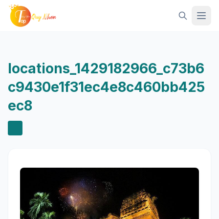
Mở 
locations_1429182966_c73b6
c9430e1f31ec4e8c460bb425
ec8