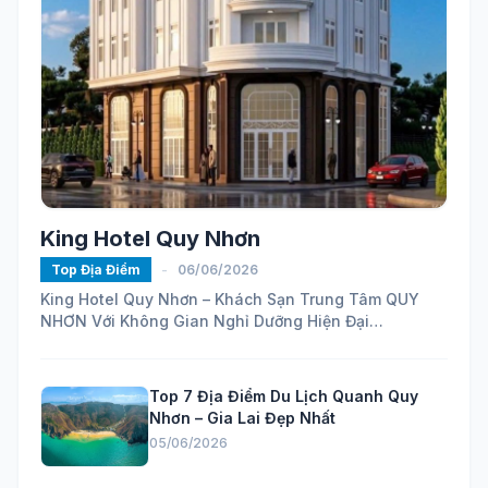
King Hotel Quy Nhơn
Top Địa Điểm
-
06/06/2026
King Hotel Quy Nhơn – Khách Sạn Trung Tâm QUY
NHƠN Với Không Gian Nghỉ Dưỡng Hiện Đại
https://maps.app.goo.gl/ELhVahZmy6FHH24H7...
Top 7 Địa Điểm Du Lịch Quanh Quy
Nhơn – Gia Lai Đẹp Nhất
05/06/2026