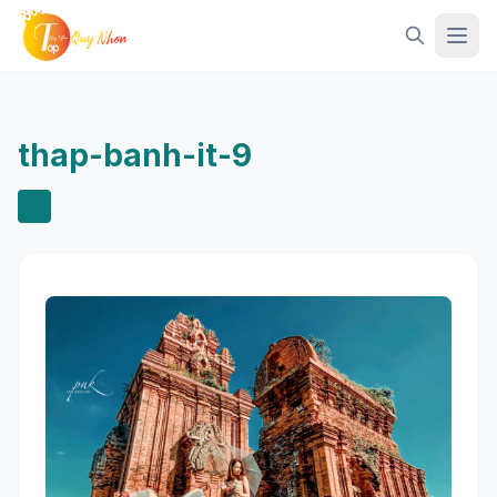
Mở 
thap-banh-it-9