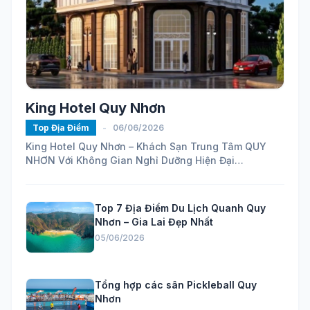
King Hotel Quy Nhơn
Top Địa Điểm
-
06/06/2026
King Hotel Quy Nhơn – Khách Sạn Trung Tâm QUY
NHƠN Với Không Gian Nghỉ Dưỡng Hiện Đại
https://maps.app.goo.gl/ELhVahZmy6FHH24H7...
Top 7 Địa Điểm Du Lịch Quanh Quy
Nhơn – Gia Lai Đẹp Nhất
05/06/2026
Tổng hợp các sân Pickleball Quy
Nhơn