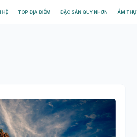
N HỆ
TOP ĐỊA ĐIỂM
ĐẶC SẢN QUY NHƠN
ẨM THỰ