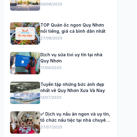
09/08/2025
TOP Quán ốc ngon Quy Nhơn
nổi tiếng, giá cả bình dân nhất
27/08/2025
Dịch vụ sửa tivi uy tín tại nhà
Quy Nhơn
17/09/2025
Tuyển tập những bức ảnh đẹp
nhất vê Quy Nhơn Xưa Và Nay
13/07/2025
✅ Dịch vụ nấu ăn ngon và uy tín,
tổ chức nấu tiệc tại nhà chuyên
Nghiệp
27/07/2025