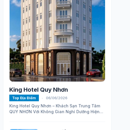
King Hotel Quy Nhơn
Top Địa Điểm
-
06/06/2026
King Hotel Quy Nhơn – Khách Sạn Trung Tâm
QUY NHƠN Với Không Gian Nghỉ Dưỡng Hiện
Đại
https://maps.app.goo.gl/ELhVahZmy6FHH24H7...