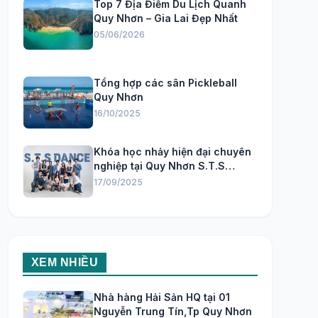
Top 7 Địa Điểm Du Lịch Quanh
Quy Nhơn – Gia Lai Đẹp Nhất
05/06/2026
Tổng hợp các sân Pickleball
Quy Nhơn
16/10/2025
Khóa học nhảy hiện đại chuyên
nghiệp tại Quy Nhơn S.T.S
Dance Studio
17/09/2025
XEM NHIỀU
Nhà hàng Hải Sản HQ tại 01
Nguyễn Trung Tín,Tp Quy Nhơn