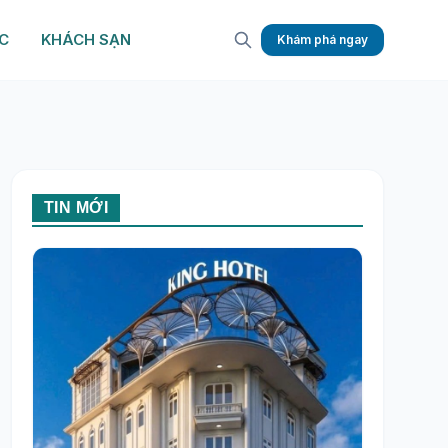
C
KHÁCH SẠN
Khám phá ngay
TIN MỚI