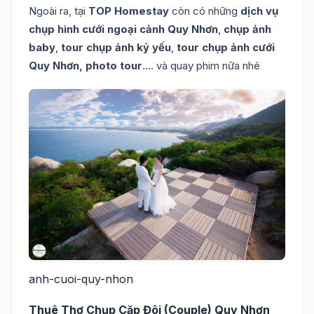
Ngoài ra, tại
TOP Homestay
còn có những
dịch vụ
chụp hình cưới ngoại cảnh Quy Nhơn
,
chụp ảnh
baby
,
tour chụp ảnh kỷ yếu
,
tour chụp ảnh cưới
Quy Nhơn,
photo tour
…. và quay phim nữa nhé
anh-cuoi-quy-nhon
Thuê Thợ Chụp Cặp Đôi (Couple) Quy Nhơn