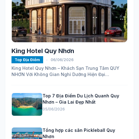
King Hotel Quy Nhơn
Top Địa Điểm
-
06/06/2026
King Hotel Quy Nhơn – Khách Sạn Trung Tâm QUY
NHƠN Với Không Gian Nghỉ Dưỡng Hiện Đại
https://maps.app.goo.gl/ELhVahZmy6FHH24H7...
Top 7 Địa Điểm Du Lịch Quanh Quy
Nhơn – Gia Lai Đẹp Nhất
05/06/2026
Tổng hợp các sân Pickleball Quy
Nhơn