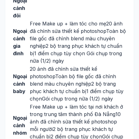
Ngoại
cảnh
đôi
Free Make up + làm tóc cho mẹ20 ảnh
Ngoại
đã chỉnh sửa thiết kế photoshopToàn bộ
cảnh
file gốc đã chỉnh blend màu chuyên
gia
nghiệp2 bộ trang phục khách tự chuẩn
đình
bị1 điểm chụp tùy chọn Gói chụp trong
nữa (1/2) ngày
20 ảnh đã chỉnh sửa thiết kế
Ngoại
photoshopToàn bộ file gốc đã chỉnh
cảnh
blend màu chuyên nghiệp2 bộ trang
baby
phục khách tự chuẩn bị1 điểm chụp tùy
chọnGói chụp trong nữa (1/2) ngày
Free Make up + làm tóc tại nơi khách ở
trong trung tâm thành phố Đà Nẵng10
Ngoại
ảnh đã chỉnh sửa thiết kế photoshop
cảnh
mỗi người2 bộ trang phục khách tự
nhóm
chuẩn bị2 điểm chụp tùy chọnGói chụp