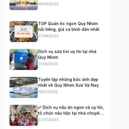
09/08/2025
TOP Quán ốc ngon Quy Nhơn
nổi tiếng, giá cả bình dân nhất
27/08/2025
Dịch vụ sửa tivi uy tín tại nhà
Quy Nhơn
17/09/2025
Tuyển tập những bức ảnh đẹp
nhất vê Quy Nhơn Xưa Và Nay
13/07/2025
✅ Dịch vụ nấu ăn ngon và uy tín,
tổ chức nấu tiệc tại nhà chuyên
Nghiệp
27/07/2025