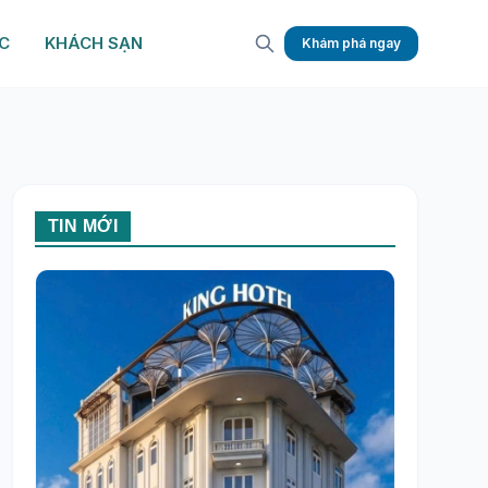
C
KHÁCH SẠN
Khám phá ngay
TIN MỚI