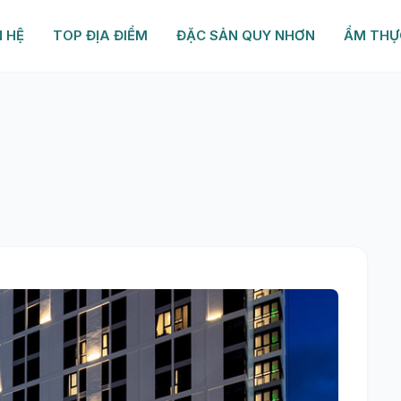
N HỆ
TOP ĐỊA ĐIỂM
ĐẶC SẢN QUY NHƠN
ẨM THỰ