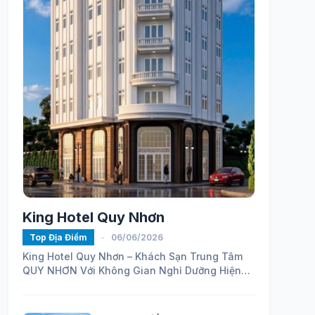
King Hotel Quy Nhơn
Top Địa Điểm
-
06/06/2026
King Hotel Quy Nhơn – Khách Sạn Trung Tâm
QUY NHƠN Với Không Gian Nghỉ Dưỡng Hiện
Đại
https://maps.app.goo.gl/ELhVahZmy6FHH24H7...