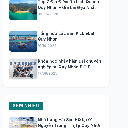
Top 7 Địa Điểm Du Lịch Quanh
Quy Nhơn – Gia Lai Đẹp Nhất
05/06/2026
Tổng hợp các sân Pickleball
Quy Nhơn
16/10/2025
Khóa học nhảy hiện đại chuyên
nghiệp tại Quy Nhơn S.T.S
Dance Studio
17/09/2025
XEM NHIỀU
Nhà hàng Hải Sản HQ tại 01
Nguyễn Trung Tín,Tp Quy Nhơn