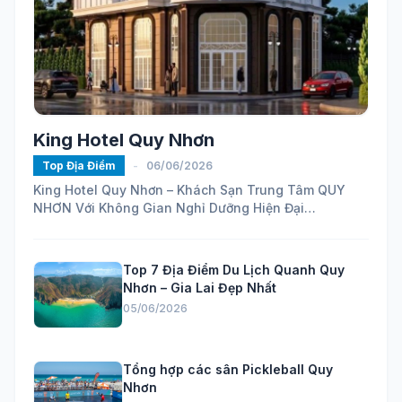
King Hotel Quy Nhơn
Top Địa Điểm
-
06/06/2026
King Hotel Quy Nhơn – Khách Sạn Trung Tâm QUY
NHƠN Với Không Gian Nghỉ Dưỡng Hiện Đại
https://maps.app.goo.gl/ELhVahZmy6FHH24H7...
Top 7 Địa Điểm Du Lịch Quanh Quy
Nhơn – Gia Lai Đẹp Nhất
05/06/2026
Tổng hợp các sân Pickleball Quy
Nhơn