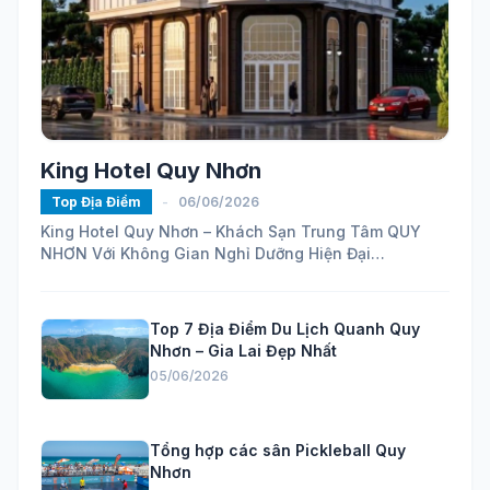
King Hotel Quy Nhơn
Top Địa Điểm
-
06/06/2026
King Hotel Quy Nhơn – Khách Sạn Trung Tâm QUY
NHƠN Với Không Gian Nghỉ Dưỡng Hiện Đại
https://maps.app.goo.gl/ELhVahZmy6FHH24H7...
Top 7 Địa Điểm Du Lịch Quanh Quy
Nhơn – Gia Lai Đẹp Nhất
05/06/2026
Tổng hợp các sân Pickleball Quy
Nhơn