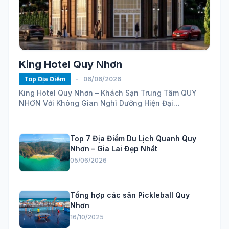
King Hotel Quy Nhơn
Top Địa Điểm
-
06/06/2026
King Hotel Quy Nhơn – Khách Sạn Trung Tâm QUY
NHƠN Với Không Gian Nghỉ Dưỡng Hiện Đại
https://maps.app.goo.gl/ELhVahZmy6FHH24H7...
Top 7 Địa Điểm Du Lịch Quanh Quy
Nhơn – Gia Lai Đẹp Nhất
05/06/2026
Tổng hợp các sân Pickleball Quy
Nhơn
16/10/2025