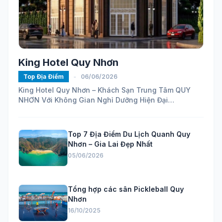
King Hotel Quy Nhơn
Top Địa Điểm
-
06/06/2026
King Hotel Quy Nhơn – Khách Sạn Trung Tâm QUY
NHƠN Với Không Gian Nghỉ Dưỡng Hiện Đại
https://maps.app.goo.gl/ELhVahZmy6FHH24H7...
Top 7 Địa Điểm Du Lịch Quanh Quy
Nhơn – Gia Lai Đẹp Nhất
05/06/2026
Tổng hợp các sân Pickleball Quy
Nhơn
16/10/2025