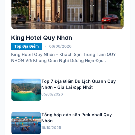
King Hotel Quy Nhơn
Top Địa Điểm
-
06/06/2026
King Hotel Quy Nhơn – Khách Sạn Trung Tâm QUY
NHƠN Với Không Gian Nghỉ Dưỡng Hiện Đại
https://maps.app.goo.gl/ELhVahZmy6FHH24H7...
Top 7 Địa Điểm Du Lịch Quanh Quy
Nhơn – Gia Lai Đẹp Nhất
05/06/2026
Tổng hợp các sân Pickleball Quy
Nhơn
16/10/2025