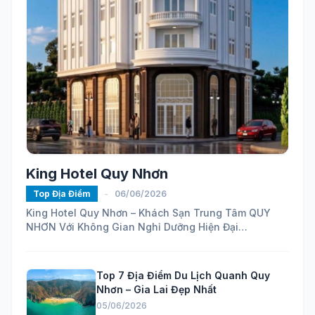
King Hotel Quy Nhơn
Top Địa Điểm
-
06/06/2026
King Hotel Quy Nhơn – Khách Sạn Trung Tâm QUY
NHƠN Với Không Gian Nghỉ Dưỡng Hiện Đại
https://maps.app.goo.gl/ELhVahZmy6FHH24H7...
Top 7 Địa Điểm Du Lịch Quanh Quy
Nhơn – Gia Lai Đẹp Nhất
05/06/2026