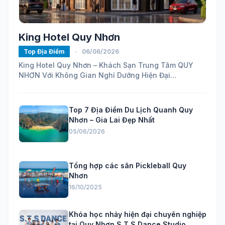
King Hotel Quy Nhơn
Top Địa Điểm
-
06/06/2026
King Hotel Quy Nhơn – Khách Sạn Trung Tâm QUY
NHƠN Với Không Gian Nghỉ Dưỡng Hiện Đại
https://maps.app.goo.gl/ELhVahZmy6FHH24H7...
Top 7 Địa Điểm Du Lịch Quanh Quy
Nhơn – Gia Lai Đẹp Nhất
05/06/2026
Tổng hợp các sân Pickleball Quy
Nhơn
16/10/2025
Khóa học nhảy hiện đại chuyên nghiệp
tại Quy Nhơn S.T.S Dance Studio