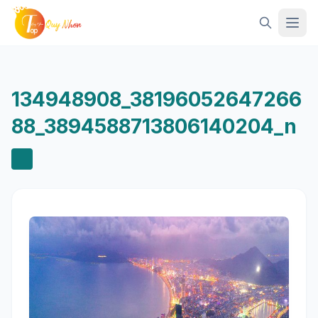
Mở 
134948908_38196052647266
88_3894588713806140204_n