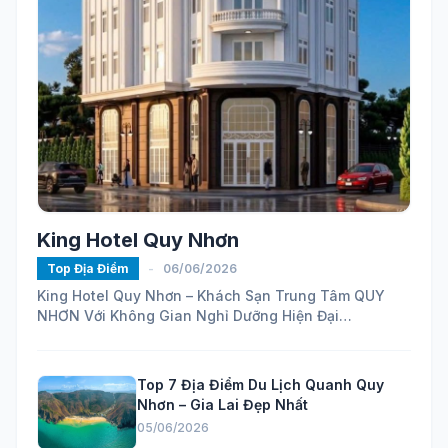
King Hotel Quy Nhơn
Top Địa Điểm
-
06/06/2026
King Hotel Quy Nhơn – Khách Sạn Trung Tâm QUY
NHƠN Với Không Gian Nghỉ Dưỡng Hiện Đại
https://maps.app.goo.gl/ELhVahZmy6FHH24H7...
Top 7 Địa Điểm Du Lịch Quanh Quy
Nhơn – Gia Lai Đẹp Nhất
05/06/2026