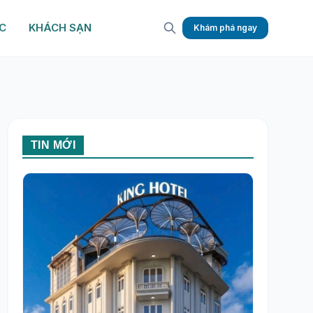
C
KHÁCH SẠN
Khám phá ngay
TIN MỚI