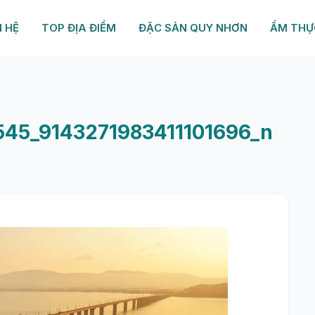
N HỆ
TOP ĐỊA ĐIỂM
ĐẶC SẢN QUY NHƠN
ẨM THỰ
45_9143271983411101696_n