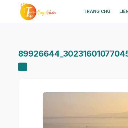
TRANG CHỦ
LIÊ
89926644_30231601077045