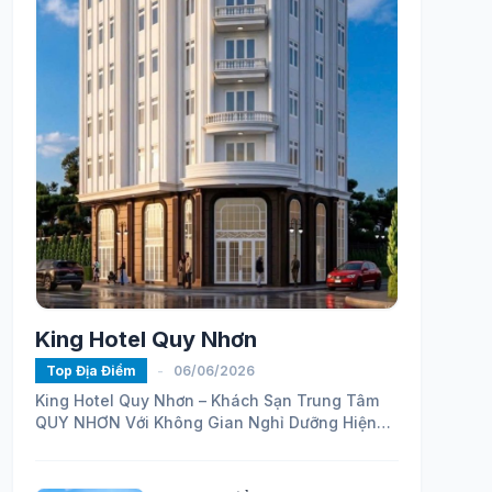
King Hotel Quy Nhơn
Top Địa Điểm
-
06/06/2026
King Hotel Quy Nhơn – Khách Sạn Trung Tâm
QUY NHƠN Với Không Gian Nghỉ Dưỡng Hiện
Đại
https://maps.app.goo.gl/ELhVahZmy6FHH24H7...