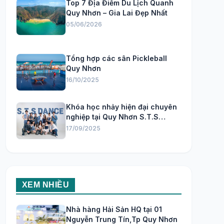
Top 7 Địa Điểm Du Lịch Quanh
Quy Nhơn – Gia Lai Đẹp Nhất
05/06/2026
Tổng hợp các sân Pickleball
Quy Nhơn
16/10/2025
Khóa học nhảy hiện đại chuyên
nghiệp tại Quy Nhơn S.T.S
Dance Studio
17/09/2025
XEM NHIỀU
Nhà hàng Hải Sản HQ tại 01
Nguyễn Trung Tín,Tp Quy Nhơn