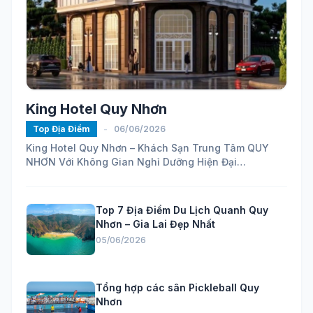
King Hotel Quy Nhơn
Top Địa Điểm
-
06/06/2026
King Hotel Quy Nhơn – Khách Sạn Trung Tâm QUY
NHƠN Với Không Gian Nghỉ Dưỡng Hiện Đại
https://maps.app.goo.gl/ELhVahZmy6FHH24H7...
Top 7 Địa Điểm Du Lịch Quanh Quy
Nhơn – Gia Lai Đẹp Nhất
05/06/2026
Tổng hợp các sân Pickleball Quy
Nhơn