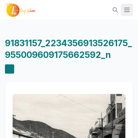
Mở 
91831157_2234356913526175_
955009609175662592_n