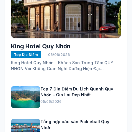
King Hotel Quy Nhơn
Top Địa Điểm
-
06/06/2026
King Hotel Quy Nhơn – Khách Sạn Trung Tâm QUY
NHƠN Với Không Gian Nghỉ Dưỡng Hiện Đại
https://maps.app.goo.gl/ELhVahZmy6FHH24H7...
Top 7 Địa Điểm Du Lịch Quanh Quy
Nhơn – Gia Lai Đẹp Nhất
05/06/2026
Tổng hợp các sân Pickleball Quy
Nhơn