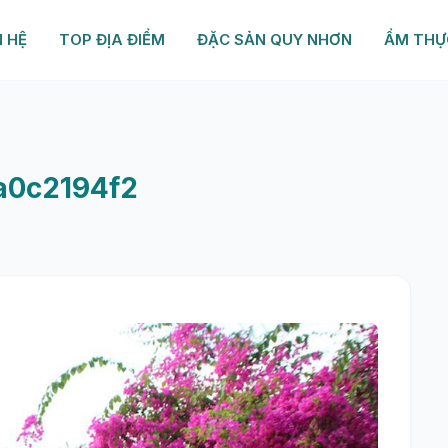
N HỆ
TOP ĐỊA ĐIỂM
ĐẶC SẢN QUY NHƠN
ẨM THỰ
a0c2194f2