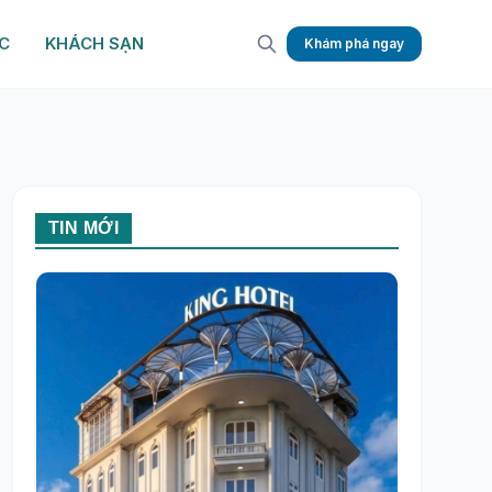
C
KHÁCH SẠN
Khám phá ngay
TIN MỚI