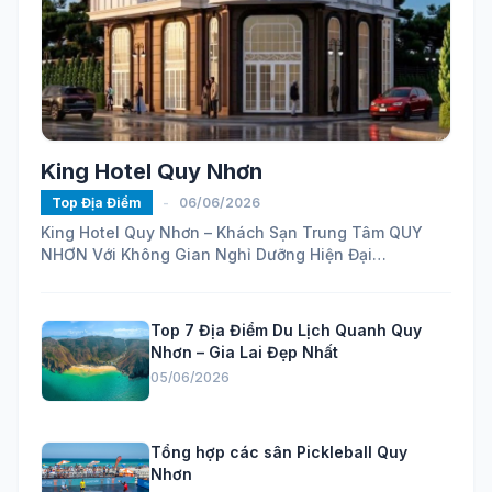
King Hotel Quy Nhơn
Top Địa Điểm
-
06/06/2026
King Hotel Quy Nhơn – Khách Sạn Trung Tâm QUY
NHƠN Với Không Gian Nghỉ Dưỡng Hiện Đại
https://maps.app.goo.gl/ELhVahZmy6FHH24H7...
Top 7 Địa Điểm Du Lịch Quanh Quy
Nhơn – Gia Lai Đẹp Nhất
05/06/2026
Tổng hợp các sân Pickleball Quy
Nhơn