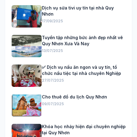
Dịch vụ sửa tivi uy tín tại nhà Quy
Nhơn
17/09/2025
Tuyển tập những bức ảnh đẹp nhất vê
Quy Nhơn Xưa Và Nay
13/07/2025
✅ Dịch vụ nấu ăn ngon và uy tín, tổ
chức nấu tiệc tại nhà chuyên Nghiệp
27/07/2025
Cho thuê đồ du lịch Quy Nhơn
09/07/2025
Khóa học nhảy hiện đại chuyên nghiệp
tại Quy Nhơn