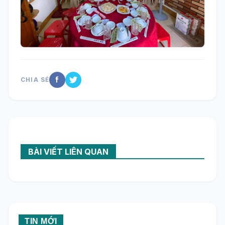
CHIA SẺ
BÀI VIẾT LIÊN QUAN
TIN MỚI