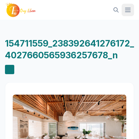
Mở 
154711559_238392641276172_
4027660565936257678_n