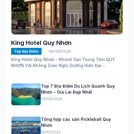
King Hotel Quy Nhơn
Top Địa Điểm
-
06/06/2026
King Hotel Quy Nhơn – Khách Sạn Trung Tâm QUY
NHƠN Với Không Gian Nghỉ Dưỡng Hiện Đại
https://maps.app.goo.gl/ELhVahZmy6FHH24H7...
Top 7 Địa Điểm Du Lịch Quanh Quy
Nhơn – Gia Lai Đẹp Nhất
05/06/2026
Tổng hợp các sân Pickleball Quy
Nhơn
16/10/2025