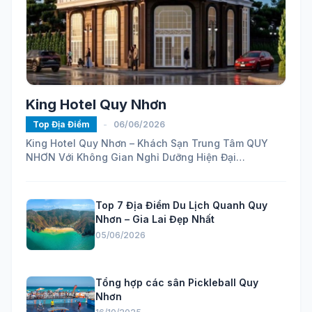
King Hotel Quy Nhơn
Top Địa Điểm
-
06/06/2026
King Hotel Quy Nhơn – Khách Sạn Trung Tâm QUY
NHƠN Với Không Gian Nghỉ Dưỡng Hiện Đại
https://maps.app.goo.gl/ELhVahZmy6FHH24H7...
Top 7 Địa Điểm Du Lịch Quanh Quy
Nhơn – Gia Lai Đẹp Nhất
05/06/2026
Tổng hợp các sân Pickleball Quy
Nhơn