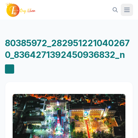
Mở 
80385972_282951221040267
0_8364271392450936832_n