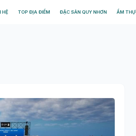
N HỆ
TOP ĐỊA ĐIỂM
ĐẶC SẢN QUY NHƠN
ẨM THỰ