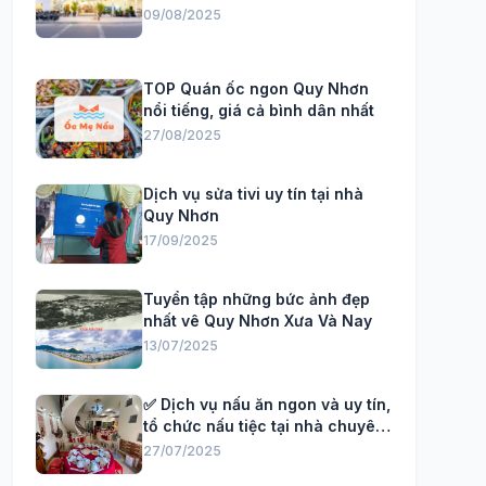
09/08/2025
TOP Quán ốc ngon Quy Nhơn
nổi tiếng, giá cả bình dân nhất
27/08/2025
Dịch vụ sửa tivi uy tín tại nhà
Quy Nhơn
17/09/2025
Tuyển tập những bức ảnh đẹp
nhất vê Quy Nhơn Xưa Và Nay
13/07/2025
✅ Dịch vụ nấu ăn ngon và uy tín,
tổ chức nấu tiệc tại nhà chuyên
Nghiệp
27/07/2025