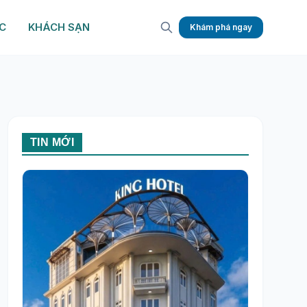
C
KHÁCH SẠN
Khám phá ngay
TIN MỚI