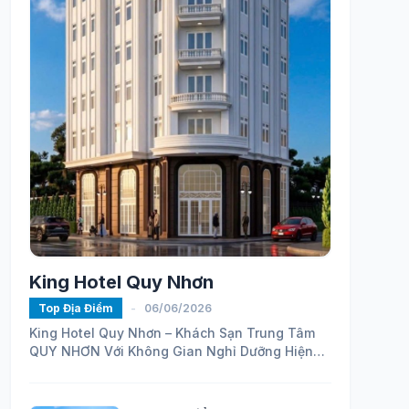
King Hotel Quy Nhơn
Top Địa Điểm
-
06/06/2026
King Hotel Quy Nhơn – Khách Sạn Trung Tâm
QUY NHƠN Với Không Gian Nghỉ Dưỡng Hiện
Đại
https://maps.app.goo.gl/ELhVahZmy6FHH24H7...