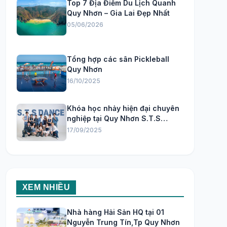
Top 7 Địa Điểm Du Lịch Quanh
Quy Nhơn – Gia Lai Đẹp Nhất
05/06/2026
Tổng hợp các sân Pickleball
Quy Nhơn
16/10/2025
Khóa học nhảy hiện đại chuyên
nghiệp tại Quy Nhơn S.T.S
Dance Studio
17/09/2025
XEM NHIỀU
Nhà hàng Hải Sản HQ tại 01
Nguyễn Trung Tín,Tp Quy Nhơn