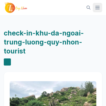
Mở 
check-in-khu-da-ngoai-
trung-luong-quy-nhon-
tourist