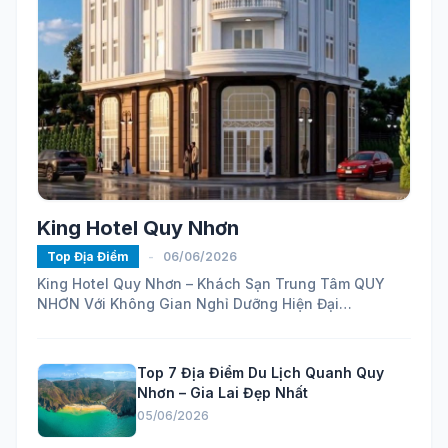
King Hotel Quy Nhơn
Top Địa Điểm
-
06/06/2026
King Hotel Quy Nhơn – Khách Sạn Trung Tâm QUY
NHƠN Với Không Gian Nghỉ Dưỡng Hiện Đại
https://maps.app.goo.gl/ELhVahZmy6FHH24H7...
Top 7 Địa Điểm Du Lịch Quanh Quy
Nhơn – Gia Lai Đẹp Nhất
05/06/2026